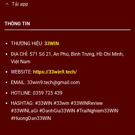
Tải app
THÔNG TIN
THƯƠNG HIỆU:
33WIN
ĐỊA CHỈ: 571 Số 21, An Phú, Bình Trưng, Hồ Chí Minh,
Việt Nam
WEBSITE:
https://33win9.tech/
EMAIL:
33win9.tech@gmail.com
HOTLINE: 0359 725 439
HASHTAG:
#33WIN #33win #33WINReview
#33WINLaGi #DanhGia33WIN #TraiNghiem33WIN
#HuongDan33WIN