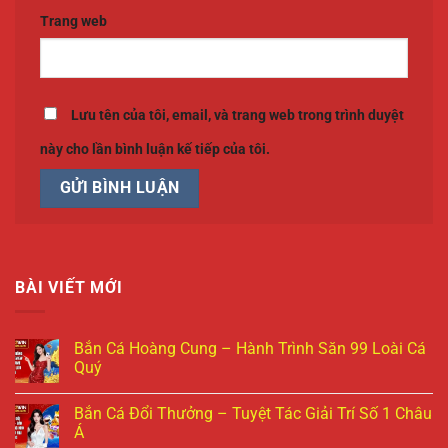
Trang web
Lưu tên của tôi, email, và trang web trong trình duyệt
này cho lần bình luận kế tiếp của tôi.
BÀI VIẾT MỚI
Bắn Cá Hoàng Cung – Hành Trình Săn 99 Loài Cá
Quý
Không
có
Bắn Cá Đổi Thưởng – Tuyệt Tác Giải Trí Số 1 Châu
bình
luận
Á
ở