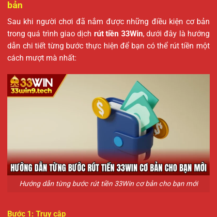
bản
Sau khi người chơi đã nắm được những điều kiện cơ bản
trong quá trình giao dịch
rút tiền 33Win
, dưới đây là hướng
dẫn chi tiết từng bước thực hiện để bạn có thể rút tiền một
cách mượt mà nhất:
Hướng dẫn từng bước rút tiền 33Win cơ bản cho bạn mới
Bước 1: Truy cập