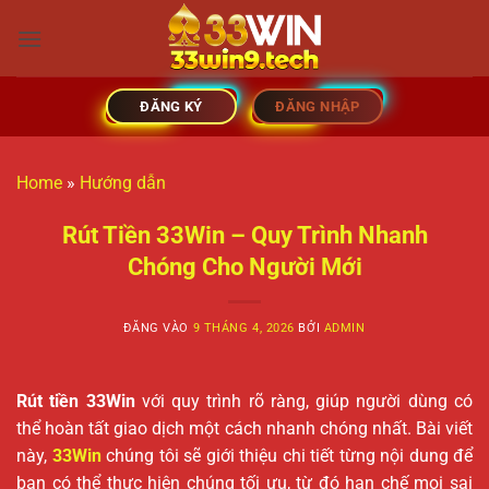
Bỏ
qua
nội
dung
ĐĂNG KÝ
ĐĂNG NHẬP
Home
»
Hướng dẫn
Rút Tiền 33Win – Quy Trình Nhanh
Chóng Cho Người Mới
ĐĂNG VÀO
9 THÁNG 4, 2026
BỞI
ADMIN
Rút tiền 33Win
với quy trình rõ ràng, giúp người dùng có
thể hoàn tất giao dịch một cách nhanh chóng nhất. Bài viết
này,
33Win
chúng tôi sẽ giới thiệu chi tiết từng nội dung để
bạn có thể thực hiện chúng tối ưu, từ đó hạn chế mọi sai