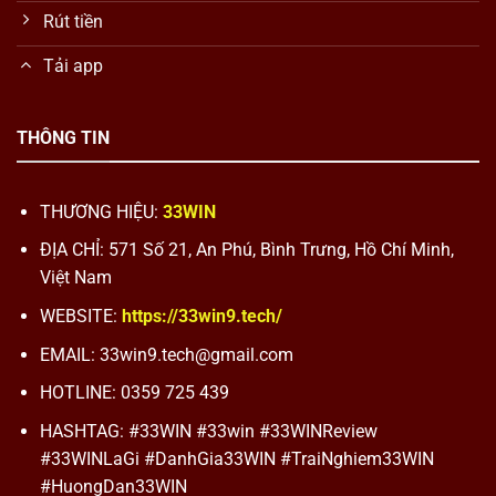
Rút tiền
Tải app
THÔNG TIN
THƯƠNG HIỆU:
33WIN
ĐỊA CHỈ: 571 Số 21, An Phú, Bình Trưng, Hồ Chí Minh,
Việt Nam
WEBSITE:
https://33win9.tech/
EMAIL:
33win9.tech@gmail.com
HOTLINE: 0359 725 439
HASHTAG:
#33WIN #33win #33WINReview
#33WINLaGi #DanhGia33WIN #TraiNghiem33WIN
#HuongDan33WIN