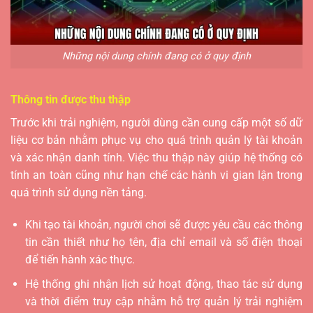
Những nội dung chính đang có ở quy định
Thông tin được thu thập
Trước khi trải nghiệm, người dùng cần cung cấp một số dữ
liệu cơ bản nhằm phục vụ cho quá trình quản lý tài khoản
và xác nhận danh tính. Việc thu thập này giúp hệ thống có
tính an toàn cũng như hạn chế các hành vi gian lận trong
quá trình sử dụng nền tảng.
Khi tạo tài khoản, người chơi sẽ được yêu cầu các thông
tin cần thiết như họ tên, địa chỉ email và số điện thoại
để tiến hành xác thực.
Hệ thống ghi nhận lịch sử hoạt động, thao tác sử dụng
và thời điểm truy cập nhằm hỗ trợ quản lý trải nghiệm