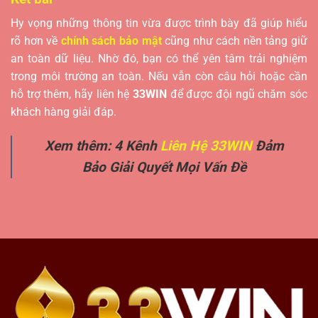
Hy vọng những thông tin vừa được trình bày đã giúp hiểu
rõ hơn về
chính sách bảo mật
cũng như cách nền tảng giữ
an toàn dữ liệu. Nhờ đó, bạn có thể yên tâm trải nghiệm
trong môi trường an toàn. Nếu vẫn còn câu hỏi hoặc cần
hỗ trợ thêm, hãy liên hệ
33WIN
để được đội ngũ chăm sóc
khách hàng giải đáp.
Xem thêm: 4 Kênh
Liên Hệ 33WIN
Đảm
Bảo Giải Quyết Mọi Vấn Đề