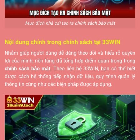
Mục đích nhà cái tạo ra chính sách bảo mật
Nội dung chính trong chính sách tại 33WIN
Nhằm giúp người dùng dễ dàng theo dõi và hiểu rõ quyền
lợi của mình, nền tảng đã tổng hợp điểm quan trọng trong
chính sách bảo mật
. Theo liên hệ 33WIN, bạn có thể biết
được cách hệ thống tiếp nhận dữ liệu, quy trình quản lý
thông tin cũng như các biện pháp được áp dụng.